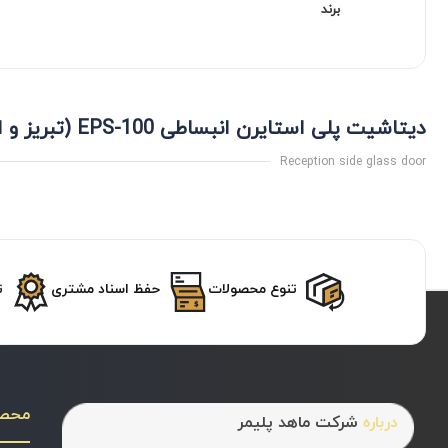
برند
دیتاشیت پلی استایرن انبساطی EPS-100 (تبریز و انتخاب)
Reception side glass door
تنوع محصولات
حفظ اسناد مشتری
ت
محص
درباره
شرکت ماهد پلیمر