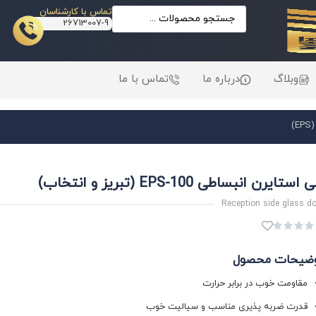
تماس با کارشناسان
26713007-9
وبلاگ
درباره ما
تماس با ما
)
 استایرن انبساطی EPS-100 (تبریز و انتخاب)
Reception side glass d




ضیحات محصول
مقاومت خوب در برابر حرارت
قدرت ضربه پذیری مناسب و سیالیت خوب