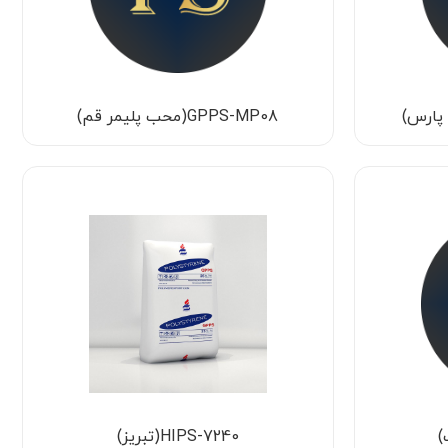
GPPS-MP08(محب پلیمر قم)
HIPS-7240(تبریز)