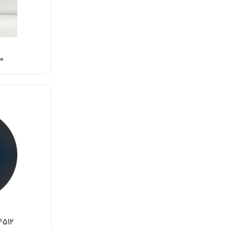
40
IPS-4512