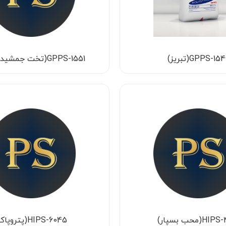
GPPS-15(تبریز)
GPPS-1551(تخت جمشید پارس)
H(محب بسپار)
HIPS-6045(پتروپاک)