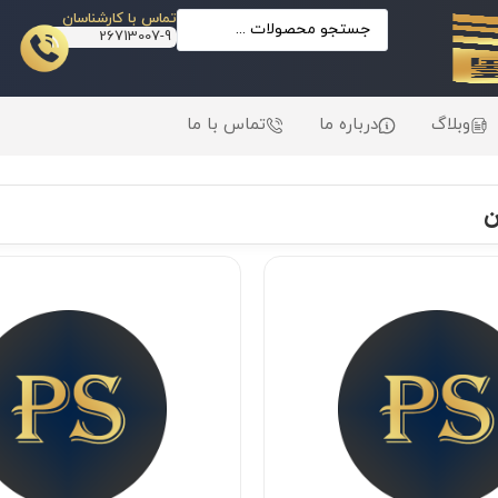
تماس با کارشناسان
26713007-9
وبلاگ
درباره ما
تماس با ما
ن