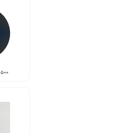
EPS-500(تب