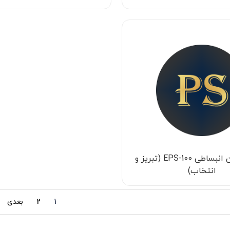
پلی استایرن انبساطی EPS-100 (تبریز و
انتخاب)
1
2
بعدی