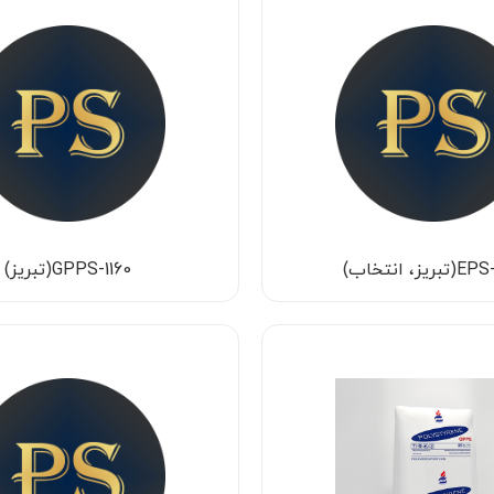
ریز، انتخاب)
GPPS-1160(تبریز)