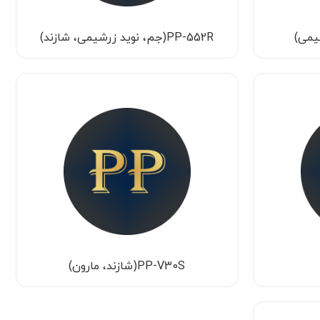
PP-552R(جم، نوید زرشیمی، شازند)
PP-V30S(شازند، مارون)