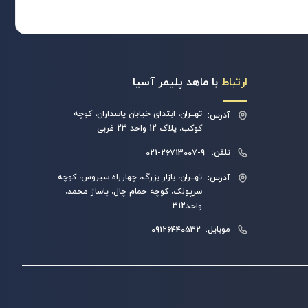
ارتباط
با ماهد پلیمر آسیا
تهــران، ابتدای خیابان پاسداران، کوچه
آدرس:
کوکب، پلاک 12 واحد 23 غربی
تلفن:
021-26713007-9
تهــران، بازار بزرگ، چهارراه سیروس، کوچه
آدرس:
سرپولک، کوچه حمام چال، پاساژ محمد،
واحد312
موبایل:
09126440532