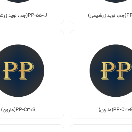
زرشیمی)
PP-550J(جم، نوید زرشیمی)
PP-C30(مارون)
PP-C30S(مارون)