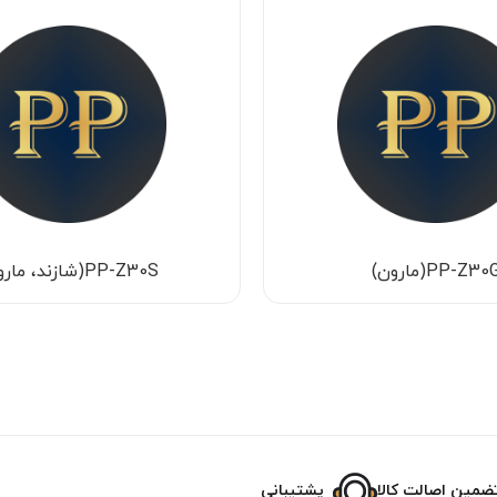
PP-Z30(مارون)
PP-Z30S(شازند، مارون)
ضمین اصالت کالا
پشتیبانی