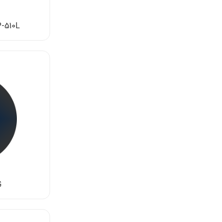
PP-510L(جم، نوید 
G