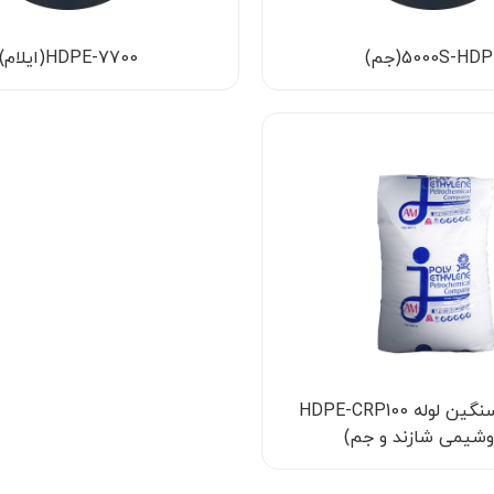
5000S-HD(جم)
7700-HDPE(ایلام)
پلی‌اتیلن سنگین لوله HDPE-CRP100
وشیمی شازند و جم)