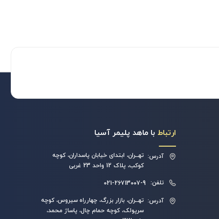
ارتباط
با ماهد پلیمر آسیا
تهــران، ابتدای خیابان پاسداران، کوچه
آدرس:
کوکب، پلاک 12 واحد 23 غربی
تلفن:
021-26713007-9
تهــران، بازار بزرگ، چهارراه سیروس، کوچه
آدرس:
سرپولک، کوچه حمام چال، پاساژ محمد،