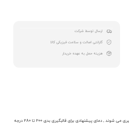
ارسال توسط شرکت
گارانتی اصالت و سلامت فیزیکی کالا
هزینه حمل به عهده خریدار
به طور کلی پلی‌اتیلن ها از پلیمریزاسیون گاز اتیلن C2H4 به دست می‌آیند. BL3 ها از نوع پلی اتیلن های سنگین هستند که به روش بادی قالب گیری می شوند , دمای پیشنهادی برای قالبگیری بدی 200 تا 280 درجه