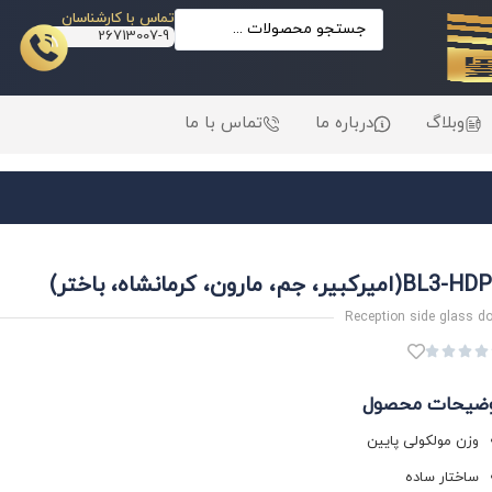
تماس با کارشناسان
26713007-9
وبلاگ
درباره ما
تماس با ما
BL(امیرکبیر، جم، مارون، کرمانشاه، باختر)
Reception side glass d




ضیحات محصول
وزن مولکولی پایین
ساختار ساده