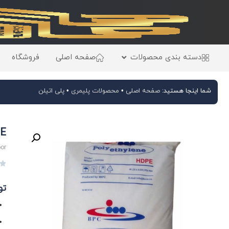
دسته بندی محصولات
صفحه اصلی
فروشگاه
شما اینجا هستید:
صفحه اصلی
•
محصولات پلیمری
•
پلی‌ اتیلن
3-HDPE
oor

تو