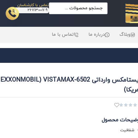
تماس با کارشناسان
26713007-9
وبلاگ
درباره ما
تماس با ما
ویستامکس وارداتی VISTAMAX-6502 (EXXONMOBIL
ریکا)




ضیحات محصول
شفافیت