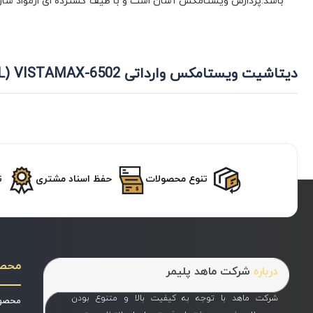
باشد.پردازش ویستامکس آسان است و با طیف گسترده ای ازمواد سازگ
دیتاشیت ویستامکس وارداتی VISTAMAX-6502 (EXXONMOBIL آمریکا)
تنوع محصولات
حفظ اسناد مشتری
ت
محص
درباره
شرکت ماهد پلیمر
شرکت ماهد با توجه به کیفیت بالا و متنوع بودن
محصول