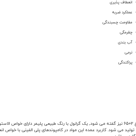
انعطاف پذیری
عملکرد ضربه
مقاومت چسبندگی
چقرمگی
آب بندی
نرمی
پراکندگی
ویستامکس 6502 یا Vistamax 6502 که به آن افزودنی چسب استرچ 6502 نیز گفته می شود, یک گرانول با رنگ
ExxonM با کاتلیست های متالوسن تولید می شود. کاربرد عمده این مواد در کامپوندهای پلی ا