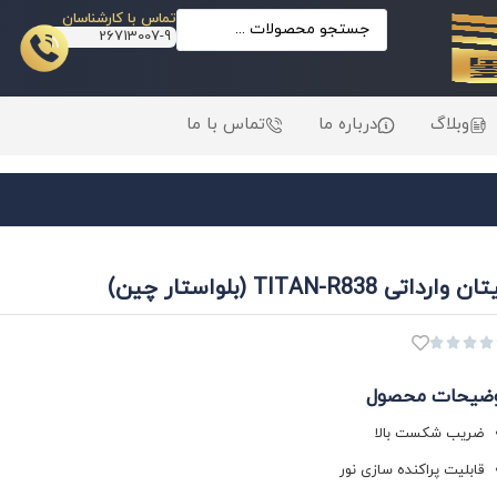
تماس با کارشناسان
26713007-9
وبلاگ
درباره ما
تماس با ما
ن وارداتی TITAN-R838 (بلواستار چین)




ضیحات محصول
ضریب شکست بالا
قابلیت پراکنده سازی نور