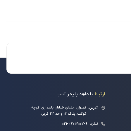
ارتباط
با ماهد پلیمر آسیا
تهــران، ابتدای خیابان پاسداران، کوچه
آدرس:
کوکب، پلاک 12 واحد 23 غربی
تلفن:
021-26713007-9