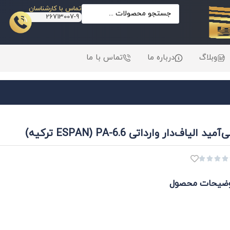
تماس با کارشناسان
26713007-9
وبلاگ
درباره ما
تماس با ما
‌آمید الیاف‌دار وارداتی PA-6.6 (ESPAN ترکیه)




ضیحات محصول