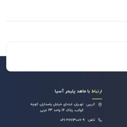
ارتباط
با ماهد پلیمر آسیا
تهــران، ابتدای خیابان پاسداران، کوچه
آدرس:
کوکب، پلاک 12 واحد 23 غربی
تلفن:
021-26713007-9