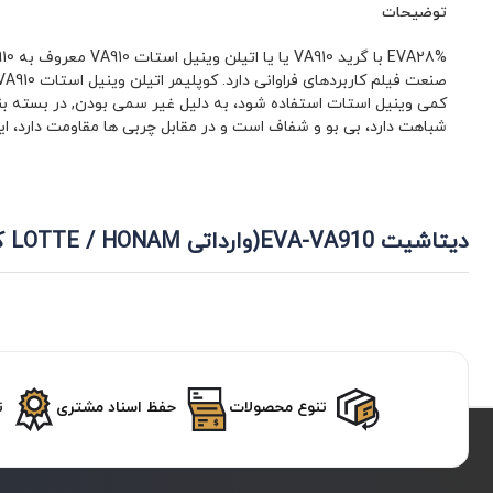
توضیحات
شباهت دارد، بی بو و شفاف است و در مقابل چربی ها مقاومت دارد، این ماده جا
دیتاشیت EVA-VA910(وارداتی LOTTE / HONAM کره جنوبی)
تنوع محصولات
حفظ اسناد مشتری
ت