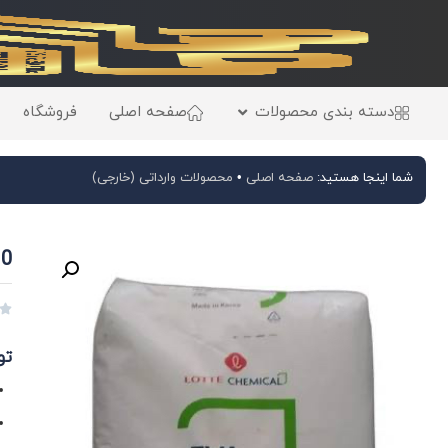
دسته بندی محصولات
صفحه اصلی
فروشگاه
شما اینجا هستید:
صفحه اصلی
•
محصولات وارداتی (خارجی)
VA910

تو