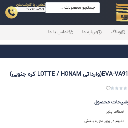
تماس با کارشناسان
26713007-9
وبلاگ
درباره ما
تماس با ما
EVA-(وارداتی LOTTE / HONAM کره جنوبی)




ضیحات محصول
انعطاف پذیر
مقاوم در برابر ماوراء بنفش