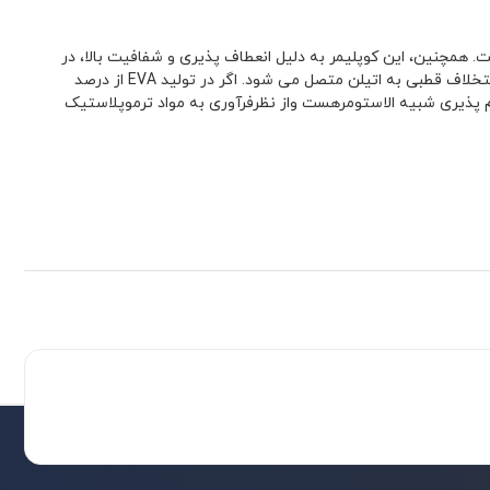
اتیلن و وینیل استات ساخته شده است. همچنین، این کوپلیمر به دلیل انعطاف‌ پذیری و شفافیت بالا، در
صنعت فیلم کاربردهای فراوانی دارد. کوپلیمر اتیلن وینیل استات VA910 از ۱۰ تا ۱۵ درصد مولی وینیل استات تشکیل شده است که به صورت یک استخلاف قطبی به اتیلن متصل می‌ شود. اگر در تولید EVA از درصد
 در بسته‌ بندی مواد غذایی نیز می‌ توان از آن استفاده کرد. EVA ازجهت نرمی و استحکام پذیری شبیه الاستومرهست واز نظرفرآوری به مواد ترموپلاستیک