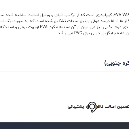
EVA28% با گرید VA910 یا یا اتیلن وینیل استات VA910 معروف به EVA VA910, کوپلیمری است که از ترکیب 
کمی وینیل استات استفاده شود، به دلیل غیر سمی بودن,
یگزین خوبی برای PVC می باشد.
ضمین اصالت کالا
پشتیبانی