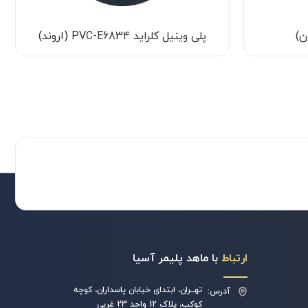
پلی وینیل کلراید PVC-E6834 (اروند)
ارتباط
با ماهد پلیمر آسیا
تهــران، ابتدای خیابان پاسداران، کوچه
آدرس:
کوکب، پلاک 12 واحد 23 غربی